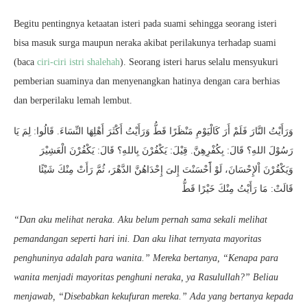
Begitu pentingnya ketaatan isteri pada suami sehingga seorang isteri
bisa masuk surga maupun neraka akibat perilakunya terhadap suami
(baca
ciri-ciri istri shalehah
). Seorang isteri harus selalu mensyukuri
pemberian suaminya dan menyenangkan hatinya dengan cara berhias
dan berperilaku lemah lembut.
وَرَأَيْتُ النَّارَ فَلَمْ أَرَ كَالْيَوْمِ مَنْظَرًا قَطُّ وَرَأَيْتُ أَكْثَرَ أَهْلِهَا النِّسَاءَ. قَالُوا: لِمَ يَا
رَسُوْلَ اللهِ؟ قَالَ: بِكُفْرِهِنَّ. قِيْلَ: يَكْفُرْنَ بِاللهِ؟ قَالَ: يَكْفُرْنَ الْعَشِيْرَ
وَيَكْفُرْنَ اْلإِحْسَانَ، لَوْ أَََحْسَنْتَ إِلىَ إِحْدَاهُنَّ الدَّهْرَ، ثُمَّ رَأَتْ مِنْكَ شَيْئًا
قَالَتْ: مَا رَأَيْتُ مِنْكَ خَيْرًا قَطُّ
“Dan aku melihat neraka. Aku belum pernah sama sekali melihat
pemandangan seperti hari ini. Dan aku lihat ternyata mayoritas
penghuninya adalah para wanita.” Mereka bertanya, “Kenapa para
wanita menjadi mayoritas penghuni neraka, ya Rasulullah?” Beliau
menjawab, “Disebabkan kekufuran mereka.” Ada yang bertanya kepada