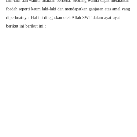
laki-laki dan wanita tidaklah berbeda. Seorang wanita dapat melakukan
ibadah seperti kaum laki-laki dan mendapatkan ganjaran atas amal yang
diperbuatnya. Hal ini ditegaskan oleh Allah SWT dalam ayat-ayat
berikut ini berikut ini :