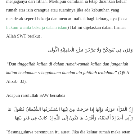
menjaganya dari fitnah. Meskipun demikian ia tetap diizinkan keluar
rumah atas izin orangtua atau suaminya jika ada kebutuhan yang
mendesak seperti bekerja dan mencari nafkah bagi keluarganya (baca
hukum wanita bekerja dalam islam
) Hal ini dijelaskan dalam firman
Allah SWT berikut .
وَقَرْنَ فِي بُيُوتِكُنَّ وَلَا تَبَرَّجْنَ تَبَرُّجَ الْجَاهِلِيَّةِ الْأُولَى
“Dan tinggallah kalian di dalam rumah-rumah kalian dan janganlah
kalian berdandan sebagaimana dandan ala jahiliah terdahulu”
(QS Al
Ahzab: 33).
Adapun rasulullah SAW bersabda
إِنَّ الْمَرْأَةَ عَوْرَةٌ، وَإِنَّهَا إِذَا خَرَجَتْ مِنْ بَيْتِهَا اسْتَشْرَفَهَا الشَّيْطَانُ فَتَقُولُ: مَا
رَآنِي أَحَدٌ إِلا أَعْجَبْتُهُ، وَأَقْرَبُ مَا تَكُونُ إِلَى اللَّهِ إِذَا كَانَتْ فِي قَعْرِ بَيْتِهَا
“Sesungguhnya perempuan itu aurat. Jika dia keluar rumah maka setan