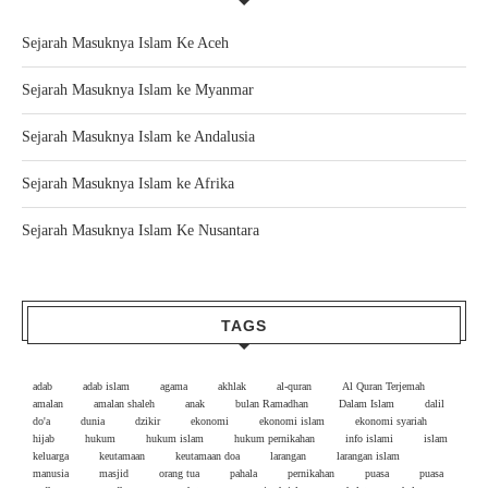
Sejarah Masuknya Islam Ke Aceh
Sejarah Masuknya Islam ke Myanmar
Sejarah Masuknya Islam ke Andalusia
Sejarah Masuknya Islam ke Afrika
Sejarah Masuknya Islam Ke Nusantara
TAGS
adab
adab islam
agama
akhlak
al-quran
Al Quran Terjemah
amalan
amalan shaleh
anak
bulan Ramadhan
Dalam Islam
dalil
do'a
dunia
dzikir
ekonomi
ekonomi islam
ekonomi syariah
hijab
hukum
hukum islam
hukum pernikahan
info islami
islam
keluarga
keutamaan
keutamaan doa
larangan
larangan islam
manusia
masjid
orang tua
pahala
pernikahan
puasa
puasa