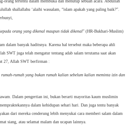
ng-orang tertentu dalam membuka dan menutup sebuah acara. Abdullah
ullah shallallahu ‘alaihi wassalam, “islam apakah yang paling baik?”.
rbunyi,
epada orang yang dikenal maupun tidak dikenal
” (HR-Bukhari-Muslim)
lam dalam banyak haditsnya. Karena hal tersebut maka beberapa ahli
llah SWT juga telah mengatur tentang adab salam terutama saat akan
at 27, Allah SWT berfirman :
 rumah-rumah yang bukan rumah kalian sebelum kalian meminta izin dan
awam. Dalam pengertian ini, bukan berarti mayoritas kaum muslimin
 mempraktekannya dalam kehidupan sehari hari. Dan juga tentu banyak
anyakan dari mereka cenderung lebih menyukai cara memberi salam dalam
lamat siang, atau selamat malam dan ucapan lainnya.