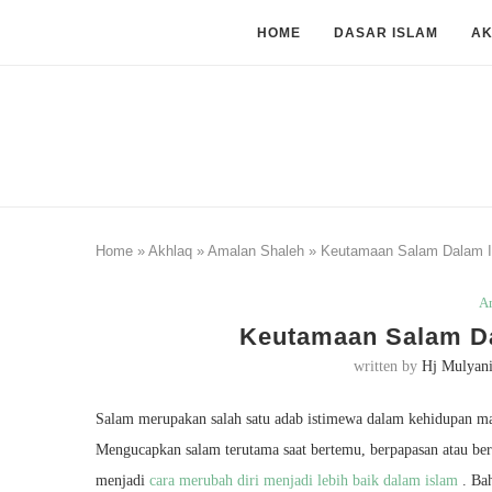
HOME
DASAR ISLAM
A
Home
»
Akhlaq
»
Amalan Shaleh
»
Keutamaan Salam Dalam I
A
Keutamaan Salam Da
written by
Hj Mulyan
Salam merupakan salah satu adab istimewa dalam kehidupan ma
Mengucapkan salam terutama saat bertemu, berpapasan atau ber
menjadi
cara merubah diri menjadi lebih baik dalam islam
. Bah