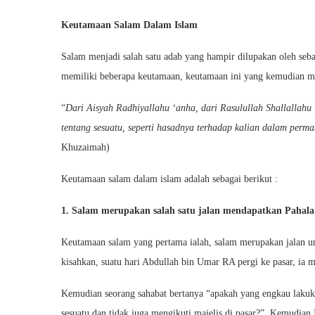
Keutamaan Salam Dalam Islam
Salam menjadi salah satu adab yang hampir dilupakan oleh seb
memiliki beberapa keutamaan, keutamaan ini yang kemudian 
“
Dari Aisyah Radhiyallahu ‘anha, dari Rasulullah Shallallahu
tentang sesuatu, seperti hasadnya terhadap kalian dalam per
Khuzaimah)
Keutamaan salam dalam islam adalah sebagai berikut :
1. Salam merupakan salah satu jalan mendapatkan Pahal
Keutamaan salam yang pertama ialah, salam merupakan jalan u
kisahkan, suatu hari Abdullah bin Umar RA pergi ke pasar, ia
Kemudian seorang sahabat bertanya “apakah yang engkau lakuk
sesuatu dan tidak juga mengikuti majelis di pasar?”. Kemudi