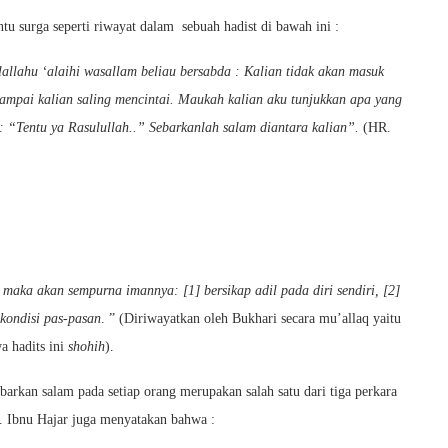
u surga seperti riwayat dalam sebuah hadist di bawah ini :
allahu ‘alaihi wasallam beliau bersabda : Kalian tidak akan masuk
ampai kalian saling mencintai. Maukah kalian aku tunjukkan apa yang
: “Tentu ya Rasulullah..” Sebarkanlah salam diantara kalian”.
(HR.
 maka akan sempurna imannya: [1] bersikap adil pada diri sendiri, [2]
 kondisi pas-pasan
. ” (Diriwayatkan oleh Bukhari secara mu’allaq yaitu
 hadits ini
shohih
).
arkan salam pada setiap orang merupakan salah satu dari tiga perkara
 Ibnu Hajar juga menyatakan bahwa :