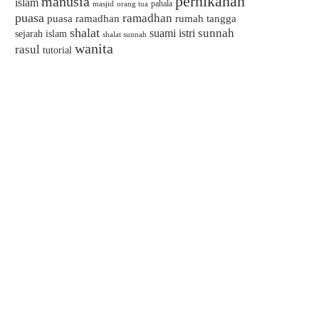
pernikahan
manusia
islam
pahala
masjid
orang tua
puasa
ramadhan
puasa ramadhan
rumah tangga
shalat
sunnah
suami istri
sejarah islam
shalat sunnah
wanita
rasul
tutorial