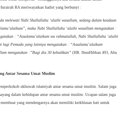
Hurairah RA meriwayatkan hadist yang berbunyi :
a melewati Nabi Shallallahu ‘alaihi wasallam, sedang dalam keadaan
lamu’alaikum”, maka Nabi Shallallahu ‘alaihi wasallam mengatakan :
gatakan : “Assalamu’alaikum wa rahmatullah, Nabi Shallallahu ‘alaihi
at lagi Pemuda yang lainnya mengatakan : “Assalamu’alaikum
allam mengatakan :”Bagi dia 30 kebaikkan”
(HR. IbnuHibban 493, Abu
ang Antar Sesama Umat Muslim
emperkokoh ukhuwah islamiyah antar sesama umat muslim. Salam juga
h sayang dalam kehidupan antar sesama umat muslim. Ucapan salam juga
a membuat yang mendengarnya akan memiliki keikhlasan hati untuk