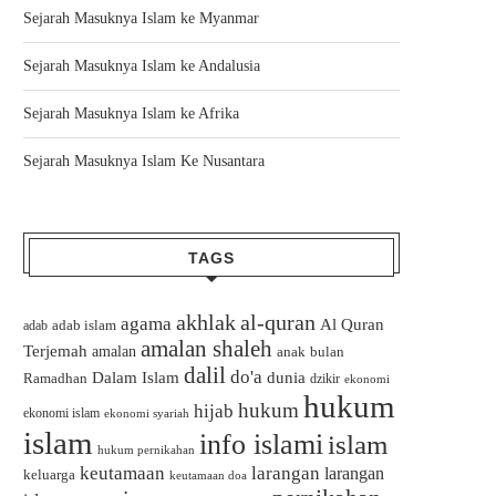
Sejarah Masuknya Islam ke Myanmar
Sejarah Masuknya Islam ke Andalusia
Sejarah Masuknya Islam ke Afrika
Sejarah Masuknya Islam Ke Nusantara
TAGS
akhlak
al-quran
agama
Al Quran
adab islam
adab
amalan shaleh
Terjemah
amalan
bulan
anak
dalil
do'a
Dalam Islam
dunia
Ramadhan
dzikir
ekonomi
hukum
hukum
hijab
ekonomi islam
ekonomi syariah
islam
info islami
islam
hukum pernikahan
keutamaan
larangan
larangan
keluarga
keutamaan doa