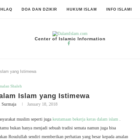
KHLAQ
DOA DAN DZIKIR
HUKUM ISLAM
INFO ISLAMI
Center of Islamic Information
slam yang Istimewa
malan Shaleh
lam Islam yang Istimewa
i Surmaja
January 18, 2018
syarakat muslim seperti juga
keutamaan bekerja keras dalam islam
.
tamu bukan hanya menjadi sebuah tradisi semata namun juga bisa
kan Rosulullah sendiri memberikan perhatian yang besar kepada amalan