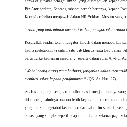
hanya di gunakan sebagai simbol yang disampaikan kepada ora
Bin Amr berkata, Seorang sahabat pernah bertanya, kepada Rosul
Kemudian beliau menjawab dalam HR Bukhari-Muslim yang be
“
Islam yang baik adalah memberi makan, mengucapkan salam k
Rosulullah sendiri telah mengatur kaidah dalam menebarkan sa
hadits meletakannya dalam satu bab khusus yaitu Bab Salam. A
bertamu ke kediaman seseorang, seperti dalam surat An-Nur Ay
“
Wahai orang-orang yang beriman, janganlah kalian memasuki
memberi salam kepada penghuninya.”
(QS. An-Nur: 27)
Adab salam, bagi sebagian muslim masih menjadi budaya yang 
tidak mengetahuinya, namun lebih kepada tidak terbiasa untuk
yang tidak mengetahui keutamaan dari salam itu sendiri. Keb
bahasa yang simple, seperti ucapan hai, hello, selamat pagi, se