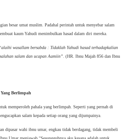
agian besar umat muslim. Padahal perintah untuk menyebar salam
membuat kaum Yahudi menimbulkan hasad dalam diri mereka.
 ‘alaihi wasallam bersabda : Tidaklah Yahudi hasad terhadapkalian
masalahan salam dan ucapan Aamiin”
. (HR. Ibnu Majah 856 dan Ibnu
a Yang Berlimpah
ntuk memperoleh pahala yang berlimpah. Seperti yang pernah di
 mengucapkan salam kepada setiap orang yang dijumpainya.
an dipasar wahi ibnu umar, engkau tidak berdagang, tidak membeli
an Ibnu Umar menjawab “Sesungguhnya aku kesana adalah untuk