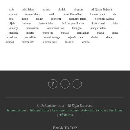
adab
adab islam
agama
akhlak
al-quran
Al Quran Terjemah
amalan
amalan shaleh
anak
bulan Ramadhan
Dalam Islam
dalil
do'a
dunia
dzikir
ekonomi
ekonomi islam
ekonomi syariah
hijab
hukum
hukum islam
hukum pernikahan
info islami
islam
keluarga
keutamaan
keutamaan doa
larangan
larangan islam
manusia
masjid
orang tua
pahala
pernikahan
puasa
puasa
ramadhan
ramadhan
rumah tangga
sejarah islam
shalat
shalat
sunnah
suami istri
sunnah rasul
tutorial
wanita
© Dalamislam.com - All Right Reserved.
Tentang Kami
|
Hubungi Kami
|
Ketentuan Layanan
|
Kebijakan Privasi
|
Disclaimer
|
Adchoices
BACK TO TOP