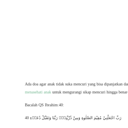
Ada doa agar anak tidak suka mencuri yang bisa dipanjatkan d
menasehati anak
untuk mengurangi sikap mencuri hingga benar-
Bacalah QS Ibrahim:40:
رَبِّ اجْعَلْنِيْ مُقِيْمَ الصَّلٰوةِ وَمِنْ ذُرِّيَّتِيْۖ رَبَّنَا وَتَقَبَّلْ دُعَاۤءِ 40