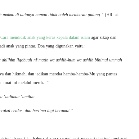
eh makan di dalanya namun tidak boleh membawa pulang.”
(HR. at-
.
Cara mendidik anak yang keras kepala dalam islam
agar sikap dan
adi anak yang pintar. Doa yang digunakan yaitu:
ahlihim liqobuuli ni’matin wa ashlih-hum wa ashlih bihimul ummah
haya dan hikmah, dan jadikan mereka hamba-hamba-Mu yang pantas
a umat ini melalui mereka.”
wa ‘aaliman ‘amilan
erakal cerdas, dan berilmu lagi beramal.”
yah juga harus tahu bahwa alasan seorang anak mencuri dan juga motivasi