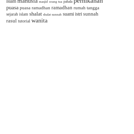
pernikahan
manusia
islam
pahala
masjid
orang tua
puasa
ramadhan
puasa ramadhan
rumah tangga
shalat
sunnah
suami istri
sejarah islam
shalat sunnah
wanita
rasul
tutorial