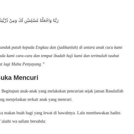
رَبَّنَا وَاجْعَلْنَا مُسْلِمَيْنِ لَكَ وَمِنْ ذُرِّيَّتِنَآ
tunduk patuh kepada Engkau dan (jadikanlah) di antara anak cucu kami
da kami cara-cara dan tempat ibadah haji kami dan terimalah taubat
at lagi Maha Penyayang.”
Suka Mencuri
. Begitupun anak-anak yang melakukan pencurian sejak jaman Rasulullah
ng menjelaskan terkait anak yang mencuri.
ya makan buah bagi yang lewat di bawahnya. Lalu membawakan hadits
’alaihi wa sallam bersabda: