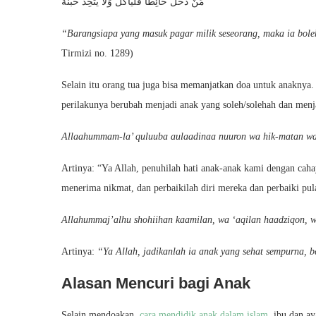
مَنْ دَخَلَ حَائِطَا فَلْيَأْكُل وَلاَ يَتَّخِذْ خُبْنَةً
“Barangsiapa yang masuk pagar milik seseorang, maka ia bol
Tirmizi no. 1289)
Selain itu orang tua juga bisa memanjatkan doa untuk anaknya
perilakunya berubah menjadi anak yang soleh/solehah dan menj
Allaahummam-la’ quluuba aulaadinaa nuuron wa hik-matan wa 
Artinya: “Ya Allah, penuhilah hati anak-anak kami dengan ca
menerima nikmat, dan perbaikilah diri mereka dan perbaiki pul
Allahummaj’alhu shohiihan kaamilan, wa ‘aqilan haadziqon, 
Artinya:
“Ya Allah, jadikanlah ia anak yang sehat sempurna, b
Alasan Mencuri bagi Anak
Selain mendoakan,
cara mendidik anak dalam islam
, ibu dan a