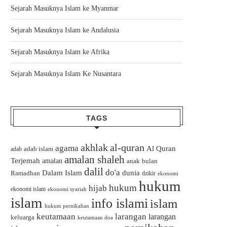
Sejarah Masuknya Islam ke Myanmar
Sejarah Masuknya Islam ke Andalusia
Sejarah Masuknya Islam ke Afrika
Sejarah Masuknya Islam Ke Nusantara
TAGS
akhlak
al-quran
agama
Al Quran
adab islam
adab
amalan shaleh
Terjemah
amalan
bulan
anak
dalil
do'a
Dalam Islam
dunia
Ramadhan
dzikir
ekonomi
hukum
hukum
hijab
ekonomi islam
ekonomi syariah
islam
info islami
islam
hukum pernikahan
keutamaan
larangan
larangan
keluarga
keutamaan doa