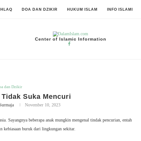
KHLAQ
DOA DAN DZIKIR
HUKUM ISLAM
INFO ISLAMI
Center of Islamic Information
a dan Dzikir
 Tidak Suka Mencuri
Surmaja
November 10, 2023
sia. Sayangnya beberapa anak mungkin mengenal tindak pencurian, entah
n kebiasaan buruk dari lingkungan sekitar.