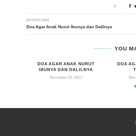
0
previous post
Doa Agar Anak Nurut Ibunya dan Dalilnya
YOU MA
ETURUNAN
DOA AGAR ANAK NURUT
DOA AG
AM
IBUNYA DAN DALILNYA
November 10, 2023
Nov