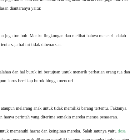
asan diantaranya yaitu:
an juga tumbuh. Meniru lingkungan dan melihat bahwa mencuri adalah
entu saja hal ini tidak dibenarkan.
ahan dan hal buruk ini bertujuan untuk menarik perhatian orang tua dan
upun harus bersikap buruk hingga mencuri.
 ataupun melarang anak untuk tidak memiliki barang tertentu. Faktanya,
 dan hanya perintah yang diterima semakin mereka merasa penasaran.
tuk memenuhi hasrat dan keinginan mereka. Salah satunya yaitu
dosa
alasan seorang anak dilarang memiliki barang yang mereka inginkan atau