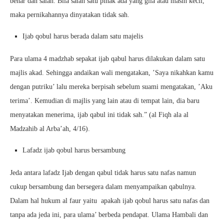
benar dan salah. Bila salah satu pihak ada yang gila atau masih kecil,
maka pernikahannya dinyatakan tidak sah.
Ijab qobul harus berada dalam satu majelis
Para ulama 4 madzhab sepakat ijab qabul harus dilakukan dalam satu
majlis akad. Sehingga andaikan wali mengatakan, ’Saya nikahkan kamu
dengan putriku’ lalu mereka berpisah sebelum suami mengatakan, ’Aku
terima’. Kemudian di majlis yang lain atau di tempat lain, dia baru
menyatakan menerima, ijab qabul ini tidak sah.” (al Fiqh ala al
Madzahib al Arba’ah, 4/16).
Lafadz ijab qobul harus bersambung
Jeda antara lafadz Ijab dengan qabul tidak harus satu nafas namun
cukup bersambung dan bersegera dalam menyampaikan qabulnya.
Dalam hal hukum al faur yaitu apakah ijab qobul harus satu nafas dan
tanpa ada jeda ini, para ulama’ berbeda pendapat. Ulama Hambali dan