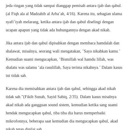
jeda ringan yang tidak sampai dianggap pemisah antara ijab dan qabul.
(al Fiqh ala al Madzahib al Arba’ah, 4/16). Karena itu, sebagian ulama
syafi’iyah melarang, ketika antara ijab dan qabul diselingi dengan
ucapan apapun yang tidak ada hubungannya dengan akad nikah.
Jika antara ijab dan qabul dipisahkan dengan membaca hamdalah dan
shalawat, misalnya, seorang wali mengatakan, ’Saya nikahkan kamu.’
Kemudian suami mengucapkan, ‘Bismillah wal hamdu lillah, was
shalatu was salamu ‘ala rasulillah, Saya terima nikahnya.’ Dalam kasus
ini tidak sah.
Karena dia memisahkan antara ijab dan qabul, sehingga akad nikah
tidak sah.”(Fikih Sunah, Sayid Sabiq, 2/35). Dalam kasus misalnya
akad nikah ada gangguan sound sistem, kemudian ketika sang suami
hendak mengucapkan qabul, tiba tiba dia harus memperbaiki
mikrofonnya, beberapa saat kemudian dia mengucapkan qabul, akad
nikah tetap dinilai sah.