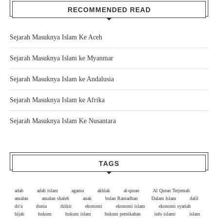
RECOMMENDED READ
Sejarah Masuknya Islam Ke Aceh
Sejarah Masuknya Islam ke Myanmar
Sejarah Masuknya Islam ke Andalusia
Sejarah Masuknya Islam ke Afrika
Sejarah Masuknya Islam Ke Nusantara
TAGS
adab
adab islam
agama
akhlak
al-quran
Al Quran Terjemah
amalan
amalan shaleh
anak
bulan Ramadhan
Dalam Islam
dalil
do'a
dunia
dzikir
ekonomi
ekonomi islam
ekonomi syariah
hijab
hukum
hukum islam
hukum pernikahan
info islami
islam