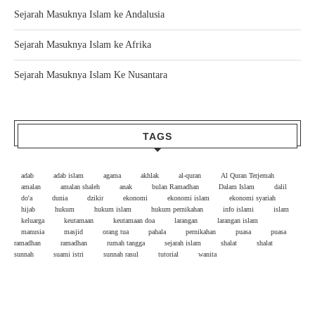
Sejarah Masuknya Islam ke Andalusia
Sejarah Masuknya Islam ke Afrika
Sejarah Masuknya Islam Ke Nusantara
TAGS
adab
adab islam
agama
akhlak
al-quran
Al Quran Terjemah
amalan
amalan shaleh
anak
bulan Ramadhan
Dalam Islam
dalil
do'a
dunia
dzikir
ekonomi
ekonomi islam
ekonomi syariah
hijab
hukum
hukum islam
hukum pernikahan
info islami
islam
keluarga
keutamaan
keutamaan doa
larangan
larangan islam
manusia
masjid
orang tua
pahala
pernikahan
puasa
puasa
ramadhan
ramadhan
rumah tangga
sejarah islam
shalat
shalat
sunnah
suami istri
sunnah rasul
tutorial
wanita