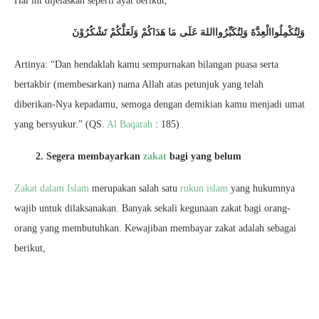
Hal ini dijelaskan seperti ayat berikut,
وَلِتُكْمِلُواالْعِدَّةَ وَلِتُكَبِّرُوااللهَ عَلَى مَا هَدَاكُمْ وَلَعَلَّكُمْ تَشْكُرُوْنَ
Artinya: “Dan hendaklah kamu sempurnakan bilangan puasa serta
bertakbir (membesarkan) nama Allah atas petunjuk yang telah
diberikan-Nya kepadamu, semoga dengan demikian kamu menjadi umat
yang bersyukur.” (QS.
Al Baqarah
: 185)
2. Segera membayarkan
zakat
bagi yang belum
Zakat dalam Islam
merupakan salah satu
rukun islam
yang hukumnya
wajib untuk dilaksanakan. Banyak sekali kegunaan zakat bagi orang-
orang yang membutuhkan. Kewajiban membayar zakat adalah sebagai
berikut,