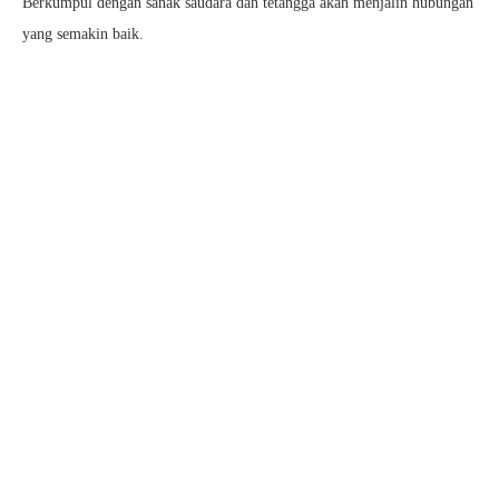
Berkumpul dengan sanak saudara dan tetangga akan menjalin hubungan
yang semakin baik.