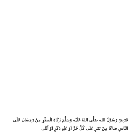
فَرَضَ رَسُوْلُ اللهِ صَلَّى اللهُ عَلَيْهِ وَسَلَّمَ زَكَاةَ الْفِطْرِ مِنْ رَمَضَانَ عَلَى
النَّاسِ صَاعًا مِنْ تَمَرٍ عَلَى كُلِّ حُرٍّ اَوْ عَبْدٍ ذَكَرٍ اَوْ اُنْثٰى