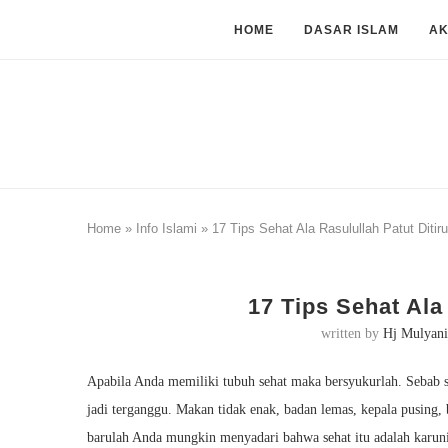
HOME
DASAR ISLAM
A
Home
»
Info Islami
»
17 Tips Sehat Ala Rasulullah Patut Ditiru
17 Tips Sehat Ala
written by
Hj Mulyani
Apabila Anda memiliki tubuh sehat maka bersyukurlah. Sebab s
jadi terganggu. Makan tidak enak, badan lemas, kepala pusing, 
barulah Anda mungkin menyadari bahwa sehat itu adalah karunia