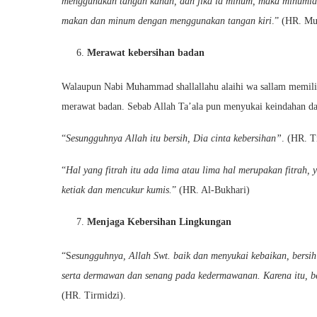
menggunakan tangan kanan, dan jika ia minum, maka minumla
makan dan minum dengan menggunakan tangan kiri
.” (HR. Mu
Merawat kebersihan badan
Walaupun Nabi Muhammad shallallahu alaihi wa sallam memilik
merawat badan. Sebab Allah Ta’ala pun menyukai keindahan da
“
Sesungguhnya Allah itu bersih, Dia cinta kebersihan”
. (HR. T
“
Hal yang fitrah itu ada lima atau lima hal merupakan fitrah
ketiak dan mencukur kumis.
” (HR. Al-Bukhari)
Menjaga Kebersihan Lingkungan
“S
esungguhnya, Allah Swt. baik dan menyukai kebaikan, bersi
serta dermawan dan senang pada kedermawanan. Karena itu, 
(HR. Tirmidzi).