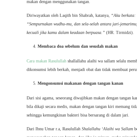
makan dengan menggunakan tangan.
Diriwayatkan oleh Laqith bin Shabrah, katanya,
“Aku berkata:
“Sempurnakan wudhu-mu, dan sela-selah antara jari-jemarimu
kecuali jika kamu dalam keadaan berpuasa.”
(HR. Tirmidzi).
Membaca doa sebelum dan sesudah makan
Cara makan Rasulullah
shallallahu alaihi wa sallam selalu me
dikonsumsi lebih berkah, menjadi obat dan tidak membuat perut
Mengonsumsi makanan dengan tangan kanan
Dari sisi agama, seseorang diwajibkan makan dengan tangan kan
bila dikaji secara medis, makan dengan tangan kiri memang tid
sehingga kemungkinan bakteri bisa bersarang di dalam jari.
Dari Ibnu Umar r.a, Rasulullah
Shalallahu ‘Alaihi wa Sallam
be