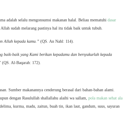
ertama adalah selalu mengonsumsi makanan halal. Beliau mematuhi
dasar
 Allah sudah melarang pastinya hal itu tidak baik untuk tubuh.
kan Allah kepada kamu.”
(QS. An Nahl: 114).
ng baik-baik yang Kami berikan kepadamu dan bersyukurlah kepada
” (QS. Al-Baqarah: 172).
an. Sumber makanannya cenderung berasal dari bahan-bahan alami.
tupun dengan Rasulullah shallallahu alaihi wa sallam,
pola makan sehat ala
elima, kurma, madu, zaitun, buah tin, ikan laut, gandum, suus, sayuran