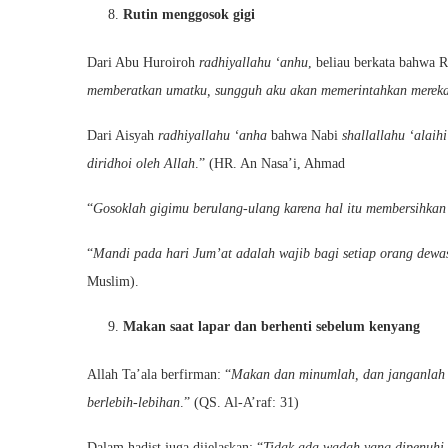
Rutin menggosok gigi
Dari Abu Huroiroh
radhiyallahu ‘anhu
, beliau berkata bahwa 
memberatkan umatku, sungguh aku akan memerintahkan mereka
Dari Aisyah
radhiyallahu ‘anha
bahwa Nabi
shallallahu ‘alaih
diridhoi oleh Allah
.” (HR. An Nasa’i, Ahmad
“
Gosoklah gigimu berulang-ulang karena hal itu membersihkan 
“
Mandi pada hari Jum’at adalah wajib bagi setiap orang dew
Muslim).
Makan saat lapar dan berhenti sebelum kenyang
Allah Ta’ala berfirman: “
Makan dan minumlah, dan janganlah b
berlebih-lebihan
.” (QS. Al-A’raf: 31)
Dalam hadist juga dijelaskan: “
Tidak ada wadah yang dipenuhi