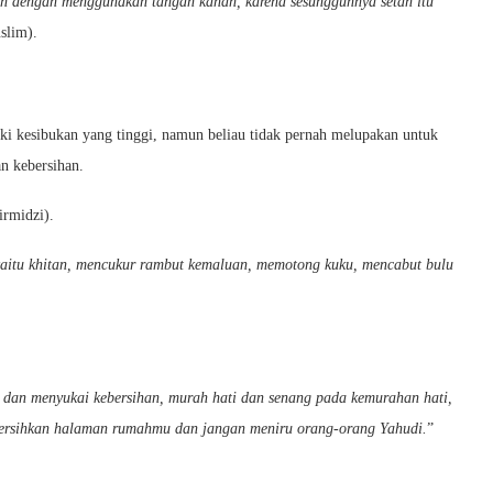
h dengan menggunakan tangan kanan, karena sesungguhnya setan itu
slim).
i kesibukan yang tinggi, namun beliau tidak pernah melupakan untuk
n kebersihan.
irmidzi).
, yaitu khitan, mencukur rambut kemaluan, memotong kuku, mencabut bulu
h dan menyukai kebersihan, murah hati dan senang pada kemurahan hati,
bersihkan halaman rumahmu dan jangan meniru orang-orang Yahudi.
”