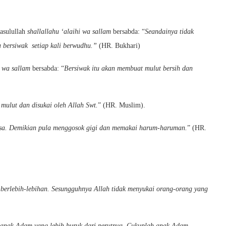
Rasulullah
shallallahu ‘alaihi wa sallam
bersabda: “
Seandainya tidak
 bersiwak setiap kali berwudhu.”
(HR. Bukhari)
i wa sallam
bersabda: “
Bersiwak itu akan membuat mulut bersih dan
mulut dan disukai oleh Allah Swt.
” (HR. Muslim).
asa. Demikian pula menggosok gigi dan memakai harum-haruman.
” (HR.
erlebih-lebihan. Sesungguhnya Allah tidak menyukai orang-orang yang
 anak Adam yang lebih buruk dari perutnya. Cukuplah anak Adam