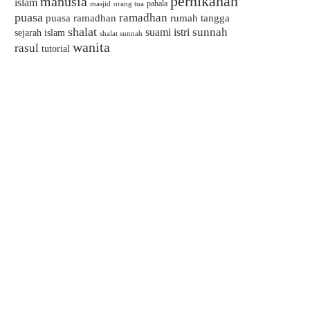
pernikahan
manusia
islam
pahala
masjid
orang tua
puasa
ramadhan
puasa ramadhan
rumah tangga
shalat
sunnah
suami istri
sejarah islam
shalat sunnah
wanita
rasul
tutorial