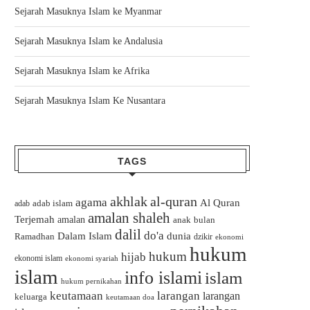
Sejarah Masuknya Islam ke Myanmar
Sejarah Masuknya Islam ke Andalusia
Sejarah Masuknya Islam ke Afrika
Sejarah Masuknya Islam Ke Nusantara
TAGS
akhlak
al-quran
agama
Al Quran
adab islam
adab
amalan shaleh
Terjemah
amalan
bulan
anak
dalil
do'a
Dalam Islam
dunia
Ramadhan
dzikir
ekonomi
hukum
hukum
hijab
ekonomi islam
ekonomi syariah
islam
info islami
islam
hukum pernikahan
keutamaan
larangan
larangan
keluarga
keutamaan doa