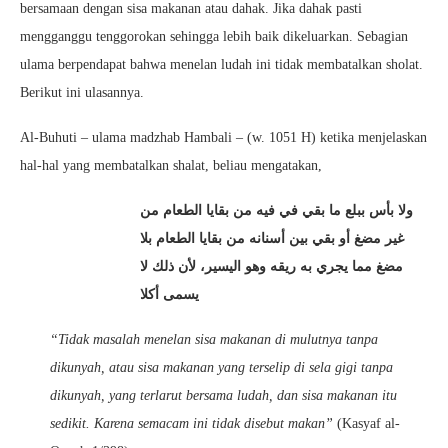
bersamaan dengan sisa makanan atau dahak. Jika dahak pasti
mengganggu tenggorokan sehingga lebih baik dikeluarkan. Sebagian
ulama berpendapat bahwa menelan ludah ini tidak membatalkan sholat.
Berikut ini ulasannya.
Al-Buhuti – ulama madzhab Hambali – (w. 1051 H) ketika menjelaskan
hal-hal yang membatalkan shalat, beliau mengatakan,
ولا بأس ببلع ما بقي في فيه من بقايا الطعام من
غير مضغ أو بقي بين أسنانه من بقايا الطعام بلا
مضغ مما يجري به ريقه وهو اليسير، لأن ذلك لا
يسمى أكلا
“Tidak masalah menelan sisa makanan di mulutnya tanpa
dikunyah, atau sisa makanan yang terselip di sela gigi tanpa
dikunyah, yang terlarut bersama ludah, dan sisa makanan itu
sedikit. Karena semacam ini tidak disebut makan”
(Kasyaf al-