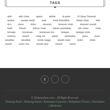
TAGS
adab
adab islam
agama
akhlak
al-quran
Al Quran Terjemah
amalan
amalan shaleh
anak
bulan Ramadhan
Dalam Islam
dalil
do'a
dunia
dzikir
ekonomi
ekonomi islam
ekonomi syariah
hijab
hukum
hukum islam
hukum pernikahan
info islami
islam
keluarga
keutamaan
keutamaan doa
larangan
larangan islam
manusia
masjid
orang tua
pahala
pernikahan
puasa
puasa
ramadhan
ramadhan
rumah tangga
sejarah islam
shalat
shalat
sunnah
suami istri
sunnah rasul
tutorial
wanita
© Dalamislam.com - All Right Reserved.
Tentang Kami
|
Hubungi Kami
|
Ketentuan Layanan
|
Kebijakan Privasi
|
Disclaimer
|
Adchoices