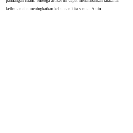
pandangan Islam. Smeoga artikel ini dapat menambahkan khazanah
keilmuan dan meningkatkan keimanan kita semua. Amin.