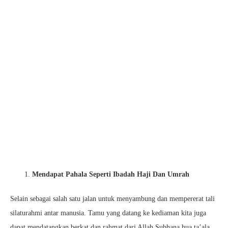
Mendapat Pahala Seperti Ibadah Haji Dan Umrah
Selain sebagai salah satu jalan untuk menyambung dan mempererat tali
silaturahmi antar manusia. Tamu yang datang ke kediaman kita juga
dapat mendatangkan berkat dan rahmat dari Allah Subhana hua ta’ala.