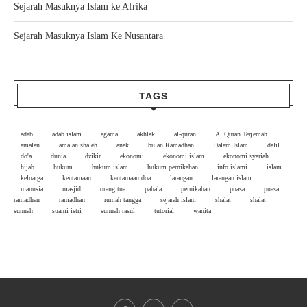
Sejarah Masuknya Islam ke Afrika
Sejarah Masuknya Islam Ke Nusantara
TAGS
adab
adab islam
agama
akhlak
al-quran
Al Quran Terjemah
amalan
amalan shaleh
anak
bulan Ramadhan
Dalam Islam
dalil
do'a
dunia
dzikir
ekonomi
ekonomi islam
ekonomi syariah
hijab
hukum
hukum islam
hukum pernikahan
info islami
islam
keluarga
keutamaan
keutamaan doa
larangan
larangan islam
manusia
masjid
orang tua
pahala
pernikahan
puasa
puasa
ramadhan
ramadhan
rumah tangga
sejarah islam
shalat
shalat
sunnah
suami istri
sunnah rasul
tutorial
wanita