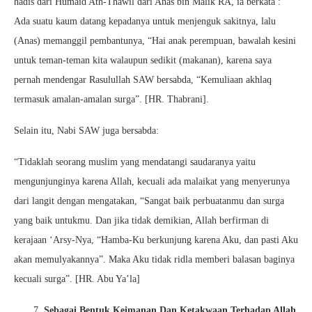
hadis dari Humaid Ath-Thawil dari Anas bin Malik RA, ia berkata :
Ada suatu kaum datang kepadanya untuk menjenguk sakitnya, lalu
(Anas) memanggil pembantunya, “Hai anak perempuan, bawalah kesini
untuk teman-teman kita walaupun sedikit (makanan), karena saya
pernah mendengar Rasulullah SAW bersabda, “Kemuliaan akhlaq
termasuk amalan-amalan surga”. [HR. Thabrani].
Selain itu, Nabi SAW juga bersabda:
“Tidaklah seorang muslim yang mendatangi saudaranya yaitu
mengunjunginya karena Allah, kecuali ada malaikat yang menyerunya
dari langit dengan mengatakan, “Sangat baik perbuatanmu dan surga
yang baik untukmu. Dan jika tidak demikian, Allah berfirman di
kerajaan ‘Arsy-Nya, “Hamba-Ku berkunjung karena Aku, dan pasti Aku
akan memulyakannya”. Maka Aku tidak ridla memberi balasan baginya
kecuali surga”. [HR. Abu Ya’la]
Sebagai Bentuk Keimanan Dan Ketakwaan Terhadap Allah