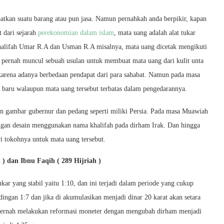
patkan suatu barang atau pun jasa. Namun pernahkah anda berpikir, kapan
t dari sejarah
perekonomian dalam islam
, mata uang adalah alat tukar
khalifah Umar R.A dan Usman R.A misalnya, mata uang dicetak mengikuti
 pernah muncul sebuah usulan untuk membuat mata uang dari kulit unta
n karena adanya berbedaan pendapat dari para sahabat. Namun pada masa
 baru walaupun mata uang tersebut terbatas dalam pengedarannya.
 gambar gubernur dan pedang seperti miliki Persia. Pada masa Muawiah
ngan desain menggunakan nama khalifah pada dirham Irak. Dan hingga
i tokohnya untuk mata uang tersebut.
) dan Ibnu Faqih ( 289 Hijriah )
ar yang stabil yaitu 1:10, dan ini terjadi dalam periode yang cukup
ingan 1:7 dan jika di akumulasikan menjadi dinar 20 karat akan setara
 pernah melakukan reformasi moneter dengan mengubah dirham menjadi