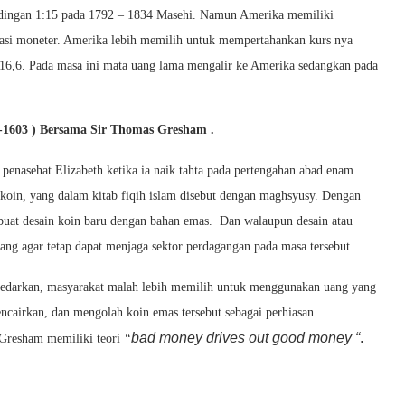
ndingan 1:15 pada 1792 – 1834 Masehi. Namun Amerika memiliki
asi moneter. Amerika lebih memilih untuk mempertahankan kurs nya
:16,6. Pada masa ini mata uang lama mengalir ke Amerika sedangkan pada
8-1603 ) Bersama Sir Thomas Gresham .
penasehat Elizabeth ketika ia naik tahta pada pertengahan abad enam
g koin, yang dalam kitab fiqih islam disebut dengan maghsyusy. Dengan
mbuat desain koin baru dengan bahan emas. Dan walaupun desain atau
uang agar tetap dapat menjaga sektor perdagangan pada masa tersebut.
iedarkan, masyarakat malah lebih memilih untuk menggunakan uang yang
encairkan, dan mengolah koin emas tersebut sebagai perhiasan
bad money drives out good money “
.
u Gresham memiliki teori
“