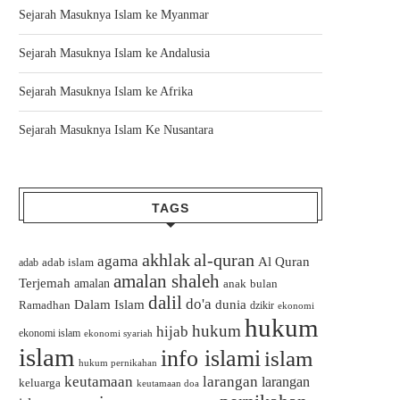
Sejarah Masuknya Islam ke Myanmar
Sejarah Masuknya Islam ke Andalusia
Sejarah Masuknya Islam ke Afrika
Sejarah Masuknya Islam Ke Nusantara
TAGS
akhlak
al-quran
agama
Al Quran
adab islam
adab
amalan shaleh
Terjemah
amalan
bulan
anak
dalil
do'a
Dalam Islam
dunia
Ramadhan
dzikir
ekonomi
hukum
hukum
hijab
ekonomi islam
ekonomi syariah
islam
info islami
islam
hukum pernikahan
keutamaan
larangan
larangan
keluarga
keutamaan doa