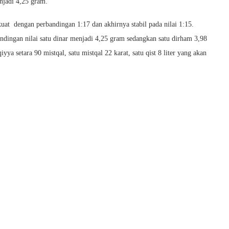
njadi 4,25 gram.
uat dengan perbandingan 1:17 dan akhirnya stabil pada nilai 1:15.
dingan nilai satu dinar menjadi 4,25 gram sedangkan satu dirham 3,98
yya setara 90 mistqal, satu mistqal 22 karat, satu qist 8 liter yang akan