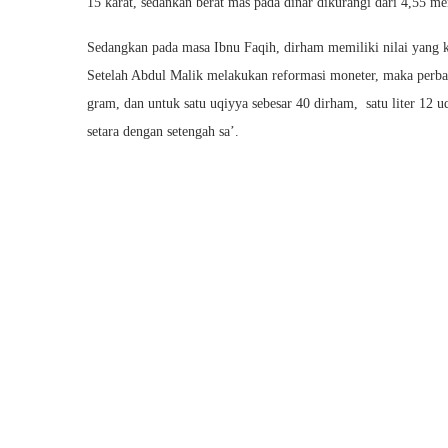
15 karat, sedankan berat mas pada dinar dikurangi dari 4,55 me
Sedangkan pada masa Ibnu Faqih, dirham memiliki nilai yang k
Setelah Abdul Malik melakukan reformasi moneter, maka perban
gram, dan untuk satu uqiyya sebesar 40 dirham, satu liter 12 uqi
setara dengan setengah sa’.