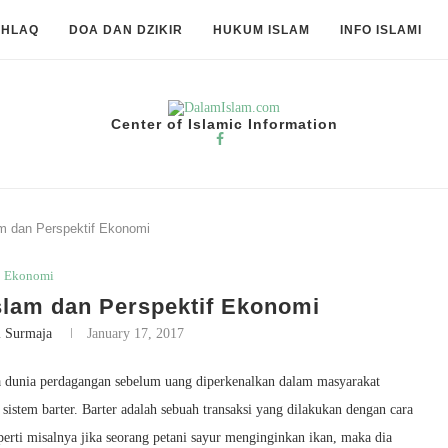
KHLAQ
DOA DAN DZIKIR
HUKUM ISLAM
INFO ISLAMI
Center of Islamic Information
m dan Perspektif Ekonomi
Ekonomi
slam dan Perspektif Ekonomi
i Surmaja
January 17, 2017
ada dunia perdagangan sebelum uang diperkenalkan dalam masyarakat
sistem barter. Barter adalah sebuah transaksi yang dilakukan dengan cara
perti misalnya jika seorang petani sayur menginginkan ikan, maka dia