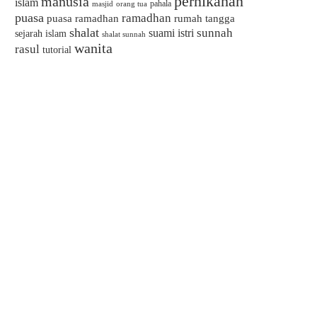
pernikahan
manusia
islam
pahala
masjid
orang tua
puasa
ramadhan
puasa ramadhan
rumah tangga
shalat
sunnah
suami istri
sejarah islam
shalat sunnah
wanita
rasul
tutorial