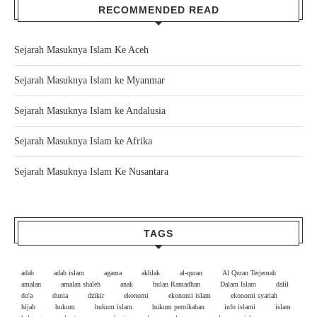
RECOMMENDED READ
Sejarah Masuknya Islam Ke Aceh
Sejarah Masuknya Islam ke Myanmar
Sejarah Masuknya Islam ke Andalusia
Sejarah Masuknya Islam ke Afrika
Sejarah Masuknya Islam Ke Nusantara
TAGS
adab
adab islam
agama
akhlak
al-quran
Al Quran Terjemah
amalan
amalan shaleh
anak
bulan Ramadhan
Dalam Islam
dalil
do'a
dunia
dzikir
ekonomi
ekonomi islam
ekonomi syariah
hijab
hukum
hukum islam
hukum pernikahan
info islami
islam