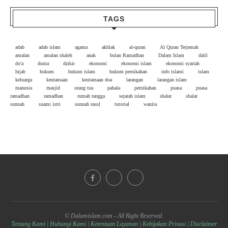
TAGS
adab
adab islam
agama
akhlak
al-quran
Al Quran Terjemah
amalan
amalan shaleh
anak
bulan Ramadhan
Dalam Islam
dalil
do'a
dunia
dzikir
ekonomi
ekonomi islam
ekonomi syariah
hijab
hukum
hukum islam
hukum pernikahan
info islami
islam
keluarga
keutamaan
keutamaan doa
larangan
larangan islam
manusia
masjid
orang tua
pahala
pernikahan
puasa
puasa
ramadhan
ramadhan
rumah tangga
sejarah islam
shalat
shalat
sunnah
suami istri
sunnah rasul
tutorial
wanita
© Dalamislam.com - All Right Reserved.
Tentang Kami
|
Hubungi Kami
|
Ketentuan Layanan
|
Kebijakan Privasi
|
Disclaimer