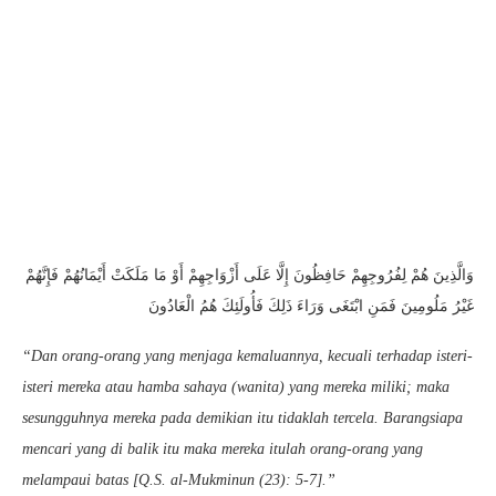
وَالَّذِينَ هُمْ لِفُرُوجِهِمْ حَافِظُونَ إِلَّا عَلَى أَزْوَاجِهِمْ أَوْ مَا مَلَكَتْ أَيْمَانُهُمْ فَإِنَّهُمْ
غَيْرُ مَلُومِينَ فَمَنِ ابْتَغَى وَرَاءَ ذَلِكَ فَأُولَئِكَ هُمُ الْعَادُونَ
“Dan orang-orang yang menjaga kemaluannya, kecuali terhadap isteri-
isteri mereka atau hamba sahaya (wanita) yang mereka miliki; maka
sesungguhnya mereka pada demikian itu tidaklah tercela. Barangsiapa
mencari yang di balik itu maka mereka itulah orang-orang yang
melampaui batas [Q.S. al-Mukminun (23): 5-7].”