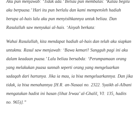
Aku pun menjawab: ‘Tidak ada.’ Beliau pun membalas: ‘Kalau begitu
aku berpuasa.’ Hari itu pun berlalu dan kami memperoleh hadiah
berupa al-hais lalu aku pun menyisihkannya untuk beliau. Dan
Rasulallah saw menyukai al-hais. ‘Aisyah berkata:
Wahai Rasulallah, kita mendapat hadiah al-hais dan telah aku siapkan
untukmu. Rasul saw menjawab: ‘Bawa kemari! Sungguh pagi ini aku
dalam keadaan puasa.’ Lalu beliau bersabda: ‘Perumpamaan orang
yang melakukan puasa sunnah seperti orang yang mengeluarkan
sadaqah dari hartanya. Jika ia mau, ia bisa mengeluarkannya. Dan jika
tidak, ia bisa menahannya [H.R. an-Nasaai no. 2322. Syaikh al-Albani
mengatakan hadist ini hasan (lihat Irwaa’ al-Ghalil, VI: 135, hadits
no. 965)].”