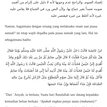
إفساد الصوم، والراجح عدم وجوبها لأنه لا دليل على إلزام من أفسد
صومه تعمداً بغير جماع بها، ولأن النص ورد في الجماع فلا يقاس عليه
غيره لأنه أغلظ من غيره فيقتصر عليه.
Namun, bagaimana dengan ornang yang melakuakn onani saat puasa
sunnah? ini tetap wajib diqadha pada puasa sunnah yang lain, Hal ini
sebagaimana hadits:
عَنْ عَائِشَةَ قَالَتْ دَخَلَ عَلَيَّ رَسُولُ اللَّهِ صَلَّى اللهُ عَلَيْهِ وَسَلَّمَ يَوْمًا فَقَالَ
هَلْ عِنْدَكُمْ شَيْءٌ فَقُلْتُ لَا قَالَ فَإِنِّي صَائِمٌ ثُمَّ مَرَّ بِي بَعْدَ ذَلِكَ الْيَوْمِ وَقَدْ
أُهْدِيَ إِلَيَّ حَيْسٌ فَخَبَأْتُ لَهُ مِنْهُ وَكَانَ يُحِبُّ الْحَيْسَ قَالَتْ يَا رَسُولَ اللَّهِ إِنَّهُ
أُهْدِيَ لَنَا حَيْسٌ فَخَبَأْتُ لَكَ مِنْهُ قَالَ أَدْنِيهِ أَمَا إِنِّي قَدْ أَصْبَحْتُ وَأَنَا صَائِمٌ
فَأَكَلَ مِنْهُ ثُمَّ قَالَ إِنَّمَا مَثَلُ صَوْمِ الْمُتَطَوِّعِ مَثَلُ الرَّجُلِ يُخْرِجُ مِنْ مَالِهِ
الصَّدَقَةَ فَإِنْ شَاءَ أَمْضَاهَا وَإِنْ شَاءَ حَبَسَهَا
“Dari ‘Aisyah, ia berkata; Suatu hari Rasulallah saw datang kepadaku
kemudian beliau berkata:
‘Apakah engkau punya suatu (makanan)?’