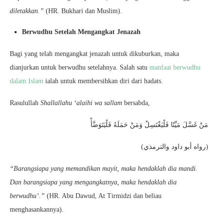
diletakkan.”
(HR. Bukhari dan Muslim).
Berwudhu Setelah Mengangkat Jenazah
Bagi yang telah mengangkat jenazah untuk dikuburkan, maka
dianjurkan untuk berwudhu setelahnya. Salah satu
manfaat berwudhu
dalam Islam
ialah untuk membersihkan diri dari hadats.
Rasulullah
Shallallahu ‘alaihi wa sallam
bersabda,
مَنْ غَسَّلَ مَيِّتًا فَلْيَغْتَسِلْ وَمَنْ حَمَلَهُ فَلْيَتَوَضَّأْ
(رواه أبو داود والترمذي)
“Barangsiapa yang memandikan mayit, maka hendaklah dia mandi.
Dan barangsiapa yang mengangkatnya, maka hendaklah dia
berwudhu’.”
(HR. Abu Dawud, At Tirmidzi dan beliau
menghasankannya).