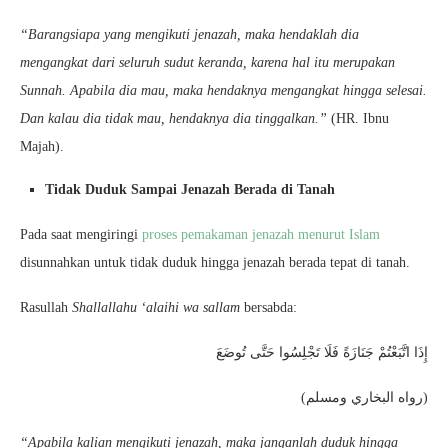
“Barangsiapa yang mengikuti jenazah, maka hendaklah dia
mengangkat dari seluruh sudut keranda, karena hal itu merupakan
Sunnah. Apabila dia mau, maka hendaknya mengangkat hingga selesai.
Dan kalau dia tidak mau, hendaknya dia tinggalkan.”
(HR. Ibnu
Majah).
Tidak Duduk Sampai Jenazah Berada di Tanah
Pada saat mengiringi
proses pemakaman jenazah menurut Islam
disunnahkan untuk tidak duduk hingga jenazah berada tepat di tanah.
Rasullah
Shallallahu ‘alaihi wa sallam
bersabda:
إِذَا اتَّبَعْتُمْ جَنَازَةً فَلَا تَجْلِسُوا حَتَّى تُوضَعَ
(رواه البخاري ومسلم)
“Apabila kalian mengikuti jenazah, maka janganlah duduk hingga