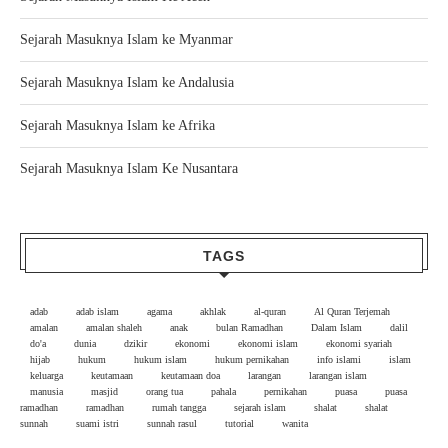
Sejarah Masuknya Islam ke Myanmar
Sejarah Masuknya Islam ke Andalusia
Sejarah Masuknya Islam ke Afrika
Sejarah Masuknya Islam Ke Nusantara
TAGS
adab
adab islam
agama
akhlak
al-quran
Al Quran Terjemah
amalan
amalan shaleh
anak
bulan Ramadhan
Dalam Islam
dalil
do'a
dunia
dzikir
ekonomi
ekonomi islam
ekonomi syariah
hijab
hukum
hukum islam
hukum pernikahan
info islami
islam
keluarga
keutamaan
keutamaan doa
larangan
larangan islam
manusia
masjid
orang tua
pahala
pernikahan
puasa
puasa
ramadhan
ramadhan
rumah tangga
sejarah islam
shalat
shalat
sunnah
suami istri
sunnah rasul
tutorial
wanita