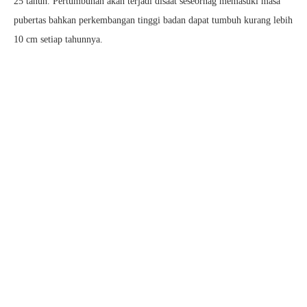
25 tahun. Pertumbuhan akan terjadi disaat seseornag memasuki masa
pubertas bahkan perkembangan tinggi badan dapat tumbuh kurang lebih
10 cm setiap tahunnya.