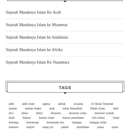
Sejarah Masuknya Islam Ke Aceh
Sejarah Masuknya Islam ke Myanmar
Sejarah Masuknya Islam ke Andalusia
Sejarah Masuknya Islam ke Afrika
Sejarah Masuknya Islam Ke Nusantara
TAGS
adab
adab islam
agama
akhlak
al-quran
Al Quran Terjemah
amalan
amalan shaleh
anak
bulan Ramadhan
Dalam Islam
dalil
do'a
dunia
dzikir
ekonomi
ekonomi islam
ekonomi syariah
hijab
hukum
hukum islam
hukum pernikahan
info islami
islam
keluarga
keutamaan
keutamaan doa
larangan
larangan islam
manusia
masjid
orang tua
pahala
pernikahan
puasa
puasa