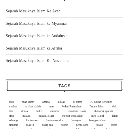
Sejarah Masuknya Islam Ke Aceh
Sejarah Masuknya Islam ke Myanmar
Sejarah Masuknya Islam ke Andalusia
Sejarah Masuknya Islam ke Afrika
Sejarah Masuknya Islam Ke Nusantara
TAGS
adab
adab islam
agama
akhlak
al-quran
Al Quran Terjemah
amalan
amalan shaleh
anak
bulan Ramadhan
Dalam Islam
dalil
do'a
dunia
dzikir
ekonomi
ekonomi islam
ekonomi syariah
hijab
hukum
hukum islam
hukum pernikahan
info islami
islam
keluarga
keutamaan
keutamaan doa
larangan
larangan islam
manusia
masjid
orang tua
pahala
pernikahan
puasa
puasa