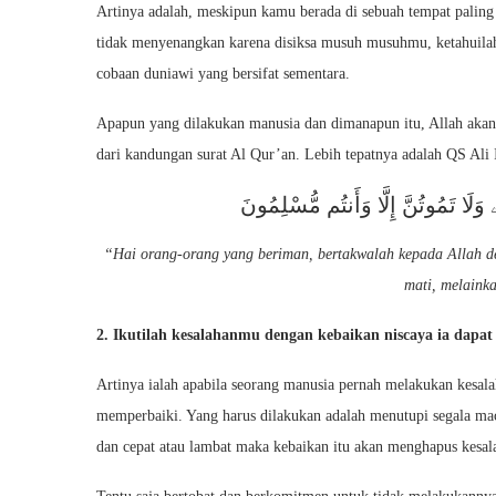
Artinya adalah, meskipun kamu berada di sebuah tempat paling
tidak menyenangkan karena disiksa musuh musuhmu, ketahuilah 
cobaan duniawi yang bersifat sementara.
Apapun yang dilakukan manusia dan dimanapun itu, Allah akan 
dari kandungan surat Al Qur’an. Lebih tepatnya adalah QS Ali
ِهِۦ وَلَا تَمُوتُنَّ إِلَّا وَأَنتُم مُّسْلِمُونَ
“Hai orang-orang yang beriman, bertakwalah kepada Allah d
mati, melaink
2. Ikutilah kesalahanmu dengan kebaikan niscaya ia dap
Artinya ialah apabila seorang manusia pernah melakukan kesala
memperbaiki. Yang harus dilakukan adalah menutupi segala ma
dan cepat atau lambat maka kebaikan itu akan menghapus kesala