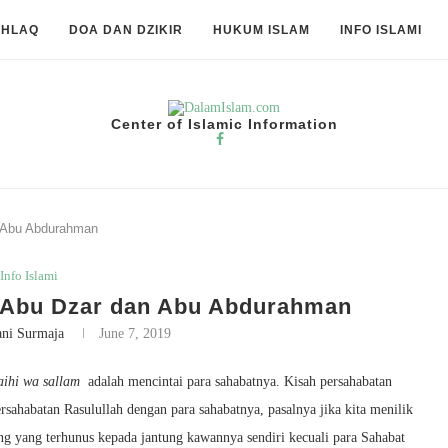
KHLAQ
DOA DAN DZIKIR
HUKUM ISLAM
INFO ISLAMI
Center of Islamic Information
n Abu Abdurahman
Info Islami
a Abu Dzar dan Abu Abdurahman
ani Surmaja
June 7, 2019
laihi wa sallam
adalah mencintai para sahabatnya. Kisah persahabatan
sahabatan Rasulullah dengan para sahabatnya, pasalnya jika kita menilik
g yang terhunus kepada jantung kawannya sendiri kecuali para Sahabat