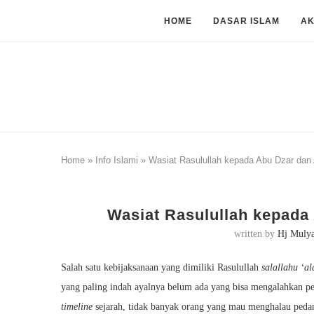
HOME
DASAR ISLAM
A
Home
»
Info Islami
»
Wasiat Rasulullah kepada Abu Dzar da
Wasiat Rasulullah kepad
written by
Hj Muly
Salah satu kebijaksanaan yang dimiliki Rasulullah
salallahu ‘a
yang paling indah ayalnya belum ada yang bisa mengalahkan per
timeline
sejarah, tidak banyak orang yang mau menghalau pedan