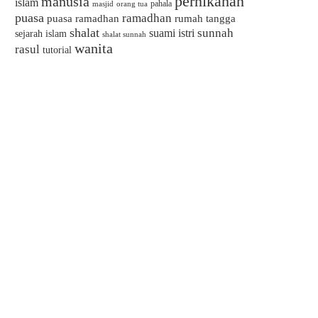
pernikahan
manusia
islam
pahala
masjid
orang tua
puasa
ramadhan
puasa ramadhan
rumah tangga
shalat
sunnah
suami istri
sejarah islam
shalat sunnah
wanita
rasul
tutorial