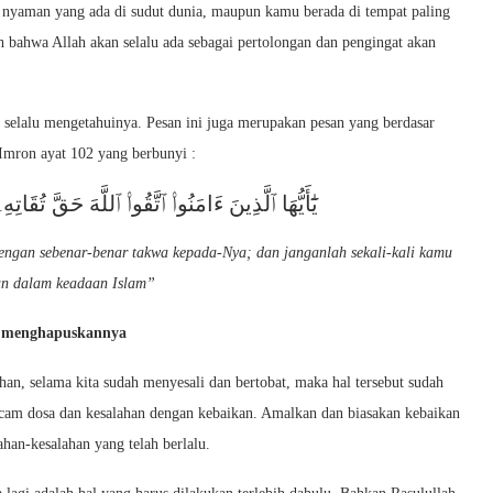
 nyaman yang ada di sudut dunia, maupun kamu berada di tempat paling
bahwa Allah akan selalu ada sebagai pertolongan dan pengingat akan
selalu mengetahuinya. Pesan ini juga merupakan pesan yang berdasar
 Imron ayat 102 yang berbunyi :
يَٰٓأَيُّهَا ٱلَّذِينَ ءَامَنُوا۟ ٱتَّقُوا۟ ٱللَّهَ حَقَّ تُقَات
engan sebenar-benar takwa kepada-Nya; dan janganlah sekali-kali kamu
an dalam keadaan Islam”
at menghapuskannya
han, selama kita sudah menyesali dan bertobat, maka hal tersebut sudah
cam dosa dan kesalahan dengan kebaikan. Amalkan dan biasakan kebaikan
han-kesalahan yang telah berlalu.