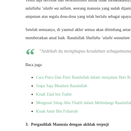
Tentu saja bertobat dan berkomitmen untuk tidak melakukannya 
salallahu ‘alaihi wa sallam
, seorang manusia yang sudah dija
ampunan atas segala dosa-dosa yang telah berlalu sebagai upaya 
Setelah semuanya, di yaumul akhir semua akan ditimbang anta
memberatkan amal baik. Rasulullah
Shallahu ‘alaihi wassalam
“Sedekah itu menghapus kesalahan sebagaiman
Baca juga:
Cara Putra Dan Putri Rasulullah dalam menjalani Hari Ra
Siapa Saja Muadzin Rasulullah
Kisah Zaid bin Tsabit
Mengenal Sikap Abu Thalib dalam Melindungi Rasululla
Kisah Amir Bin Fuhairah
3. Pergaulilah Manusia dengan akhlak terpuji