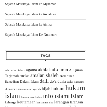
Sejarah Masuknya Islam ke Myanmar
Sejarah Masuknya Islam ke Andalusia
Sejarah Masuknya Islam ke Afrika
Sejarah Masuknya Islam Ke Nusantara
TAGS
akhlak
al-quran
agama
Al Quran
adab islam
adab
amalan shaleh
Terjemah
amalan
bulan
anak
dalil
do'a
Dalam Islam
dunia
Ramadhan
dzikir
ekonomi
hukum
hukum
hijab
ekonomi islam
ekonomi syariah
islam
info islami
islam
hukum pernikahan
keutamaan
larangan
larangan
keluarga
keutamaan doa