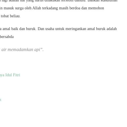
lagi adalah hal yang harus dilakukan terlebih dahulu. Bahkan Rasulullah
min masuk surga oleh Allah terkadang masih berdoa dan memohon
tobat beliau.
ra amal baik dan buruk. Dan usaha untuk meringankan amal buruk adalah
bersabda
a air memadamkan api”.
ya Idul Fitri
h