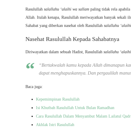
Rasulullah
salallahu ‘alaihi wa sallam
paling tidak rela apabil
Allah. Itulah kenapa, Rasulullah meriwayatkan banyak sekali i
Sahabat yang diberkan nasehat oleh Rasulullah
salallahu ‘alai
Nasehat Rasulullah Kepada Sahabatnya
Diriwayatkan dalam sebuah Hadist, Rasulullah
salallahu ‘alaih
“Bertakwalah kamu kepada Allah dimanapun kamu
dapat menghapuskannya. Dan pergaulilah manusi
Baca juga:
Kepemimpinan Rasulullah
Isi Khutbah Rasulullah Untuk Bulan Ramadhan
Cara Rasulullah Dalam Menyambut Malam Lailatul Qadr
Akhlak Istri Rasulullah