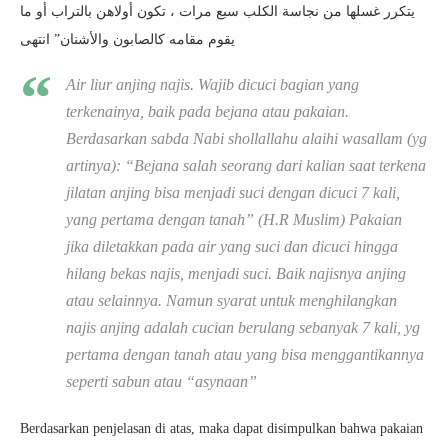
يتكرر غسلها من نجاسة الكلب سبع مرات ، تكون أولاهن بالتراب أو ما
يقوم مقامه كالصابون والأشنان” انتهى
Air liur anjing najis. Wajib dicuci bagian yang
terkenainya, baik pada bejana atau pakaian.
Berdasarkan sabda Nabi shollallahu alaihi wasallam (yg
artinya): “Bejana salah seorang dari kalian saat terkena
jilatan anjing bisa menjadi suci dengan dicuci 7 kali,
yang pertama dengan tanah” (H.R Muslim) Pakaian
jika diletakkan pada air yang suci dan dicuci hingga
hilang bekas najis, menjadi suci. Baik najisnya anjing
atau selainnya. Namun syarat untuk menghilangkan
najis anjing adalah cucian berulang sebanyak 7 kali, yg
pertama dengan tanah atau yang bisa menggantikannya
seperti sabun atau “asynaan”
Berdasarkan penjelasan di atas, maka dapat disimpulkan bahwa pakaian