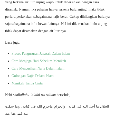
yang terkena air liur anjing wajib untuk dibersihkan dengan cara
disamak. Namun jika pakaian hanya terkena bulu anjing, maka tidak
perlu diperlakukan sebagaimana najis berat. Cukup dihilangkan bulunya
saja sebagaimana bulu hewan lainnya. Hal ini dikarenakan bulu anjing
tidak dapat disamakan dengan air liur nya.
Baca juga:
Proses Pengurusan Jenazah Dalam Islam
Cara Menjaga Hati Sebelum Menikah
Cara Mencusikan Najis Dalam Islam
Golongan Najis Dalam Islam
Menikah Tanpa Cinta
Nabi
shallallahu ‘alaihi wa sallam
bersabda,
الحلال ما أحل الله في كتابه . والحرام ماحرم الله في كتابه . وما سكت
عنه فهو عفا عنه