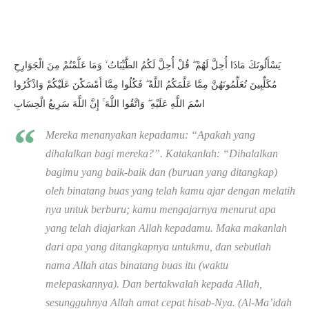
يَسْأَلُونَكَ مَاذَا أُحِلَّ لَهُمْ ۖ قُلْ أُحِلَّ لَكُمُ الطَّيِّبَاتُ ۙ وَمَا عَلَّمْتُمْ مِنَ الْجَوَارِحِ
مُكَلِّبِينَ تُعَلِّمُونَهُنَّ مِمَّا عَلَّمَكُمُ اللَّهُ ۖ فَكُلُوا مِمَّا أَمْسَكْنَ عَلَيْكُمْ وَاذْكُرُوا
اسْمَ اللَّهِ عَلَيْهِ ۖ وَاتَّقُوا اللَّهَ ۚ إِنَّ اللَّهَ سَرِيعُ الْحِسَابِ
Mereka menanyakan kepadamu: “Apakah yang
dihalalkan bagi mereka?”. Katakanlah: “Dihalalkan
bagimu yang baik-baik dan (buruan yang ditangkap)
oleh binatang buas yang telah kamu ajar dengan melatih
nya untuk berburu; kamu mengajarnya menurut apa
yang telah diajarkan Allah kepadamu. Maka makanlah
dari apa yang ditangkapnya untukmu, dan sebutlah
nama Allah atas binatang buas itu (waktu
melepaskannya). Dan bertakwalah kepada Allah,
sesungguhnya Allah amat cepat hisab-Nya. (Al-Ma’idah