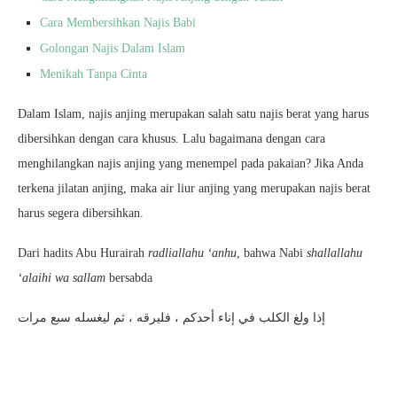
Cara Membersihkan Najis Babi
Golongan Najis Dalam Islam
Menikah Tanpa Cinta
Dalam Islam, najis anjing merupakan salah satu najis berat yang harus
dibersihkan dengan cara khusus. Lalu bagaimana dengan cara
menghilangkan najis anjing yang menempel pada pakaian? Jika Anda
terkena jilatan anjing, maka air liur anjing yang merupakan najis berat
harus segera dibersihkan.
Dari hadits Abu Hurairah
radliallahu ‘anhu
, bahwa Nabi
shallallahu
‘alaihi wa sallam
bersabda
إذا ولغ الكلب في إناء أحدكم ، فليرقه ، ثم ليغسله سبع مرات