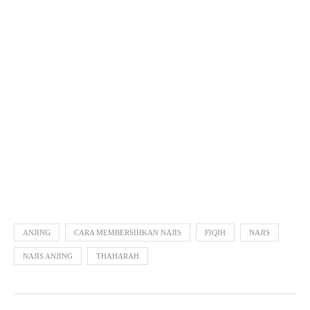
ANJING
CARA MEMBERSIHKAN NAJIS
FIQIH
NAJIS
NAJIS ANJING
THAHARAH