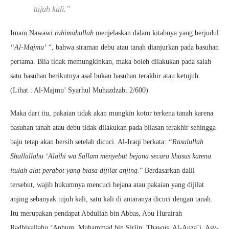
tujuh kali.”
Imam Nawawi
rahimahullah
menjelaskan dalam kitabnya yang berjudul
“Al-Majmu’
“, bahwa siraman debu atau tanah dianjurkan pada basuhan
pertama. Bila tidak memungkinkan, maka boleh dilakukan pada salah
satu basuhan berikutnya asal bukan basuhan terakhir atau ketujuh.
(Lihat : Al-Majmu’ Syarhul Muhazdzab, 2/600)
Maka dari itu, pakaian tidak akan mungkin kotor terkena tanah karena
basuhan tanah atau debu tidak dilakukan pada bilasan terakhir sehingga
baju tetap akan bersih setelah dicuci. Al-Iraqi berkata:
“Rasulullah
Shallallahu ‘Alaihi wa Sallam menyebut bejana secara khusus karena
itulah alat perabot yang biasa dijilat anjing.
” Berdasarkan dalil
tersebut, wajib hukumnya mencuci bejana atau pakaian yang dijilat
anjing sebanyak tujuh kali, satu kali di antaranya dicuci dengan tanah.
Itu merupakan pendapat Abdullah bin Abbas, Abu Hurairah
Radhiyallahu ‘Anhum, Muhammad bin Siriin, Thawus, Al-Auza’i, Asy-