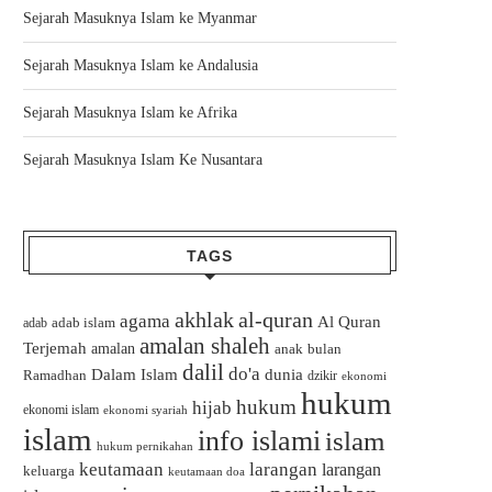
Sejarah Masuknya Islam ke Myanmar
Sejarah Masuknya Islam ke Andalusia
Sejarah Masuknya Islam ke Afrika
Sejarah Masuknya Islam Ke Nusantara
TAGS
akhlak
al-quran
agama
Al Quran
adab islam
adab
amalan shaleh
Terjemah
amalan
bulan
anak
dalil
do'a
Dalam Islam
dunia
Ramadhan
dzikir
ekonomi
hukum
hukum
hijab
ekonomi islam
ekonomi syariah
islam
info islami
islam
hukum pernikahan
keutamaan
larangan
larangan
keluarga
keutamaan doa