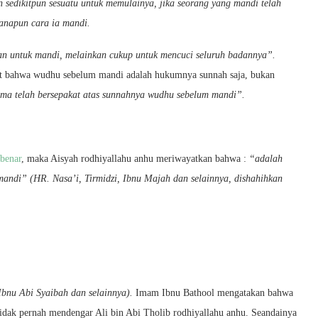
sedikitpun sesuatu untuk memulainya, jika seorang yang mandi telah
anapun cara ia mandi.
kan untuk mandi, melainkan cukup untuk mencuci seluruh badannya”.
pat bahwa wudhu sebelum mandi adalah hukumnya sunnah saja, bukan
ma telah bersepakat atas sunnahnya wudhu sebelum mandi”.
 benar
, maka Aisyah rodhiyallahu anhu meriwayatkan bahwa :
“adalah
 mandi” (HR. Nasa’i, Tirmidzi, Ibnu Majah dan selainnya, dishahihkan
bnu Abi Syaibah dan selainnya).
Imam Ibnu Bathool mengatakan bahwa
 tidak pernah mendengar Ali bin Abi Tholib rodhiyallahu anhu. Seandainya