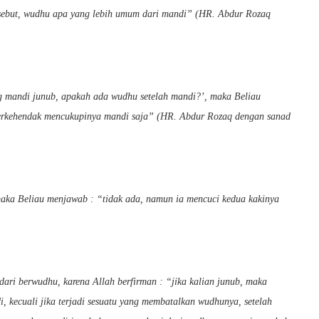
 tersebut, wudhu apa yang lebih umum dari mandi” (HR. Abdur Rozaq
ng mandi junub, apakah ada wudhu setelah mandi?’, maka Beliau
a berkehendak mencukupinya mandi saja” (HR. Abdur Rozaq dengan sanad
maka Beliau menjawab : “tidak ada, namun ia mencuci kedua kakinya
dari berwudhu, karena Allah berfirman : “jika kalian junub, maka
, kecuali jika terjadi sesuatu yang membatalkan wudhunya, setelah