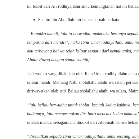
ini tsabit dari Ali rodhiyallahu anhu kemungkinan hal ini belia
Saalim bin Abdullah bin Umar pernah berkata :
“Bapakku mandi, lalu ia berwudhu, maka aku bertanya kepad
sempurna dari mandi?’, maka Ibnu Umar rodhiyallahu anhu m
aku terbayang bahwa telah keluar sesuatu dari kemaluanku, m
Abdur Rozaq dengan sanad shahih).
Jadi wudhu yang dilakukan oleh Ibnu Umar rodhiyallahu anhu a
selesai mandi. Memang Nabi sholallahu alaihi wa salam perna
diriwayatkan oleh istri Beliau sholallahu alaihi wa salam, Maim
“lalu beliau berwudhu untuk sholat, kecuali kedua kakinya, ke
badannya, lalu mengeringkan diri baru mencuci kedua kakinya
setelah mandi, sebagaimana dinukil dari Alqomah bahwa beliau 
“disebutkan kepada Ibnu Umar rodhiyallahu anhu seorang wani