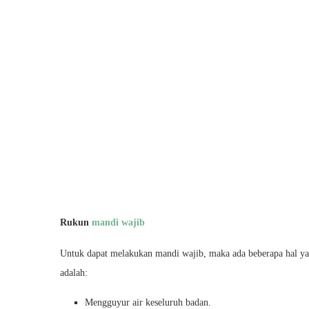
Rukun
mandi wajib
Untuk dapat melakukan mandi wajib, maka ada beberapa hal ya
adalah:
Mengguyur air keseluruh badan.