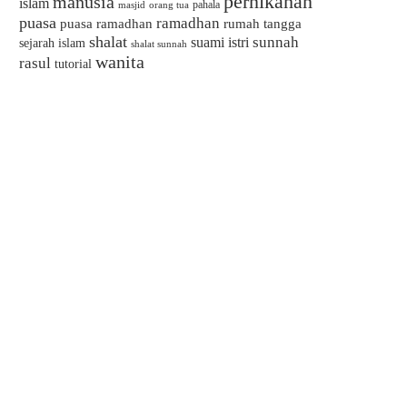
pernikahan
manusia
islam
pahala
masjid
orang tua
puasa
ramadhan
puasa ramadhan
rumah tangga
shalat
sunnah
suami istri
sejarah islam
shalat sunnah
wanita
rasul
tutorial