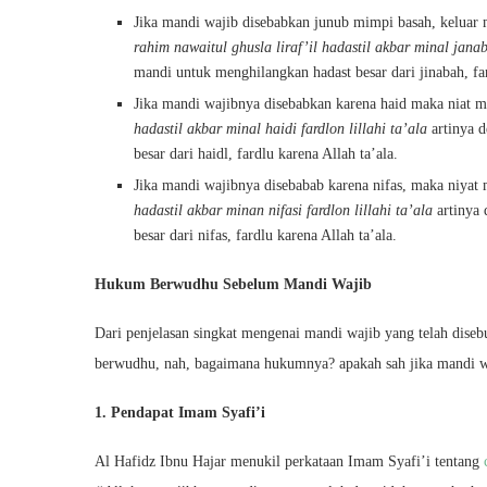
Jika mandi wajib disebabkan junub mimpi basah, keluar
rahim nawaitul ghusla liraf’il hadastil akbar minal janaba
mandi untuk menghilangkan hadast besar dari jinabah, far
Jika mandi wajibnya disebabkan karena haid maka niat 
hadastil akbar minal haidi fardlon lillahi ta’ala
artinya 
besar dari haidl, fardlu karena Allah ta’ala.
Jika mandi wajibnya disebabab karena nifas, maka niyat
hadastil akbar minan nifasi fardlon lillahi ta’ala
artinya 
besar dari nifas, fardlu karena Allah ta’ala.
Hukum Berwudhu Sebelum Mandi Wajib
Dari penjelasan singkat mengenai mandi wajib yang telah disebut
berwudhu, nah, bagaimana hukumnya? apakah sah jika mandi 
1. Pendapat Imam Syafi’i
Al Hafidz Ibnu Hajar menukil perkataan Imam Syafi’i tentang