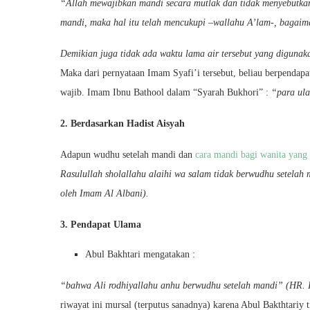
“Allah mewajibkan mandi secara mutlak dan tidak menyebutkan 
mandi, maka hal itu telah mencukupi –wallahu A’lam-, bagaim
Demikian juga tidak ada waktu lama air tersebut yang diguna
Maka dari pernyataan Imam Syafi’i tersebut, beliau berpenda
wajib. Imam Ibnu Bathool dalam “Syarah Bukhori” :
“para ula
2. Berdasarkan Hadist Aisyah
Adapun wudhu setelah mandi dan
cara mandi bagi wanita yang
Rasulullah sholallahu alaihi wa salam tidak berwudhu setelah
oleh Imam Al Albani).
3. Pendapat Ulama
Abul Bakhtari mengatakan :
“bahwa Ali rodhiyallahu anhu berwudhu setelah mandi” (HR. I
riwayat ini mursal (terputus sanadnya) karena Abul Bakthtariy