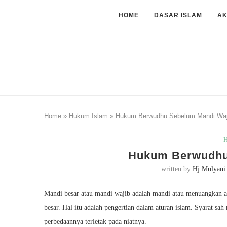
HOME
DASAR ISLAM
A
Home
»
Hukum Islam
»
Hukum Berwudhu Sebelum Mandi Waj
H
Hukum Berwudhu
written by
Hj Mulyani
Mandi besar atau mandi wajib adalah mandi atau menuangkan ai
besar. Hal itu adalah pengertian dalam aturan islam. Syarat s
perbedaannya terletak pada niatnya.