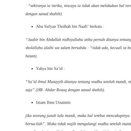
: “sekiranya ia istriku, niscaya ia tidak akan melakukan hal
dengan sanad shahih).
Abu Sufyan Tholhah bin Naafi’ berkata :
“Jaabir bin Abdullah rodhiyallahu anhu pernah ditanya tenta
sholallahu alaihi wa salam bersabda : “tidak ada, kecuali i
hasan).
Yahya bin Sa’id :
“Sa’id ibnul Musayyib ditanya tentang wudhu setelah mandi, 
saja” (HR. Abdur Rozaq dengan sanad shahih).
Imam Ibnu Utsaimin
jika seorang junub lalu mandi, maka hal terebut mencukupinya 
bersucilah”. Maka tidak wajib mengulangi wudhu setelah mandi