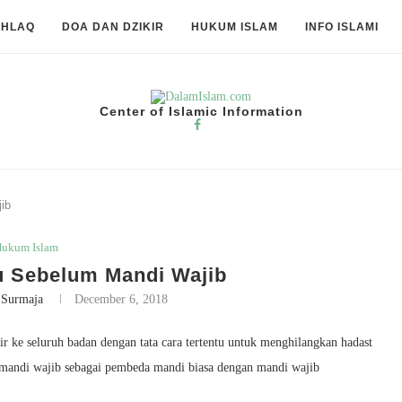
KHLAQ
DOA DAN DZIKIR
HUKUM ISLAM
INFO ISLAMI
Center of Islamic Information
ib
ukum Islam
 Sebelum Mandi Wajib
 Surmaja
December 6, 2018
r ke seluruh badan dengan tata cara tertentu untuk menghilangkan hadast
ah mandi wajib sebagai pembeda mandi biasa dengan mandi wajib