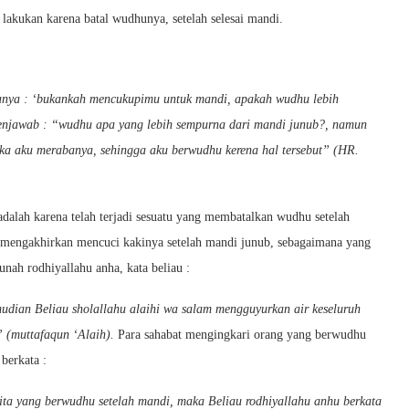
u lakukan karena batal wudhunya, setelah selesai mandi.
anya : ‘bukankah mencukupimu untuk mandi, apakah wudhu lebih
enjawab : “wudhu apa yang lebih sempurna dari mandi junub?, namun
aka aku merabanya, sehingga aku berwudhu kerena hal tersebut” (HR.
dalah karena telah terjadi sesuatu yang membatalkan wudhu setelah
h mengakhirkan mencuci kakinya setelah mandi junub, sebagaimana yang
unah rodhiyallahu anha, kata beliau :
mudian Beliau sholallahu alaihi wa salam mengguyurkan air keseluruh
” (muttafaqun ‘Alaih).
Para sahabat mengingkari orang yang berwudhu
berkata :
ta yang berwudhu setelah mandi, maka Beliau rodhiyallahu anhu berkata