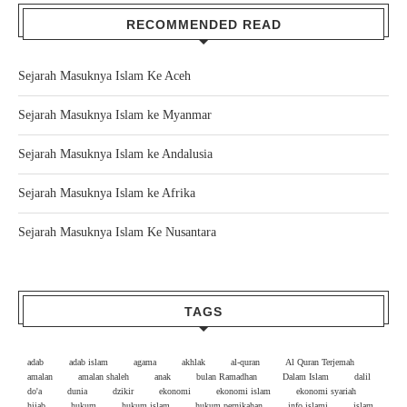
RECOMMENDED READ
Sejarah Masuknya Islam Ke Aceh
Sejarah Masuknya Islam ke Myanmar
Sejarah Masuknya Islam ke Andalusia
Sejarah Masuknya Islam ke Afrika
Sejarah Masuknya Islam Ke Nusantara
TAGS
adab
adab islam
agama
akhlak
al-quran
Al Quran Terjemah
amalan
amalan shaleh
anak
bulan Ramadhan
Dalam Islam
dalil
do'a
dunia
dzikir
ekonomi
ekonomi islam
ekonomi syariah
hijab
hukum
hukum islam
hukum pernikahan
info islami
islam