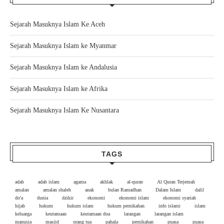
Sejarah Masuknya Islam Ke Aceh
Sejarah Masuknya Islam ke Myanmar
Sejarah Masuknya Islam ke Andalusia
Sejarah Masuknya Islam ke Afrika
Sejarah Masuknya Islam Ke Nusantara
TAGS
adab
adab islam
agama
akhlak
al-quran
Al Quran Terjemah
amalan
amalan shaleh
anak
bulan Ramadhan
Dalam Islam
dalil
do'a
dunia
dzikir
ekonomi
ekonomi islam
ekonomi syariah
hijab
hukum
hukum islam
hukum pernikahan
info islami
islam
keluarga
keutamaan
keutamaan doa
larangan
larangan islam
manusia
masjid
orang tua
pahala
pernikahan
puasa
puasa