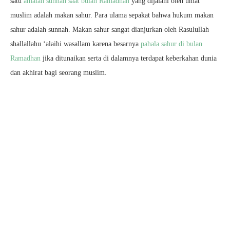
satu
amalan sunnah saat bulan Ramadhan
yang dijalani oleh umat
muslim adalah makan sahur. Para ulama sepakat bahwa hukum makan
sahur adalah sunnah. Makan sahur sangat dianjurkan oleh Rasulullah
shallallahu ‘alaihi wasallam karena besarnya
pahala sahur di bulan
Ramadhan
jika ditunaikan serta di dalamnya terdapat keberkahan dunia
dan akhirat bagi seorang muslim.