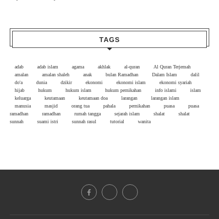
TAGS
adab
adab islam
agama
akhlak
al-quran
Al Quran Terjemah
amalan
amalan shaleh
anak
bulan Ramadhan
Dalam Islam
dalil
do'a
dunia
dzikir
ekonomi
ekonomi islam
ekonomi syariah
hijab
hukum
hukum islam
hukum pernikahan
info islami
islam
keluarga
keutamaan
keutamaan doa
larangan
larangan islam
manusia
masjid
orang tua
pahala
pernikahan
puasa
puasa
ramadhan
ramadhan
rumah tangga
sejarah islam
shalat
shalat
sunnah
suami istri
sunnah rasul
tutorial
wanita