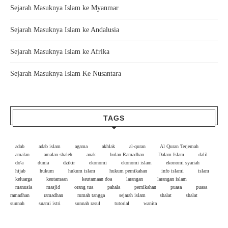
Sejarah Masuknya Islam ke Myanmar
Sejarah Masuknya Islam ke Andalusia
Sejarah Masuknya Islam ke Afrika
Sejarah Masuknya Islam Ke Nusantara
TAGS
adab
adab islam
agama
akhlak
al-quran
Al Quran Terjemah
amalan
amalan shaleh
anak
bulan Ramadhan
Dalam Islam
dalil
do'a
dunia
dzikir
ekonomi
ekonomi islam
ekonomi syariah
hijab
hukum
hukum islam
hukum pernikahan
info islami
islam
keluarga
keutamaan
keutamaan doa
larangan
larangan islam
manusia
masjid
orang tua
pahala
pernikahan
puasa
puasa
ramadhan
ramadhan
rumah tangga
sejarah islam
shalat
shalat
sunnah
suami istri
sunnah rasul
tutorial
wanita