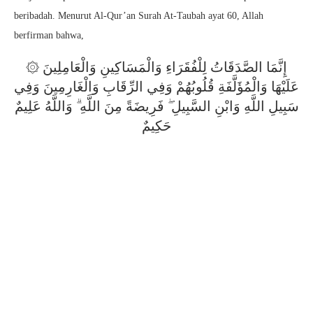
beribadah. Menurut Al-Qur’an Surah At-Taubah ayat 60, Allah
berfirman bahwa,
۞ إِنَّمَا الصَّدَقَاتُ لِلْفُقَرَاءِ وَالْمَسَاكِينِ وَالْعَامِلِينَ
عَلَيْهَا وَالْمُؤَلَّفَةِ قُلُوبُهُمْ وَفِي الرِّقَابِ وَالْغَارِمِينَ وَفِي
سَبِيلِ اللَّهِ وَابْنِ السَّبِيلِ ۖ فَرِيضَةً مِنَ اللَّهِ ۗ وَاللَّهُ عَلِيمٌ
حَكِيمٌ