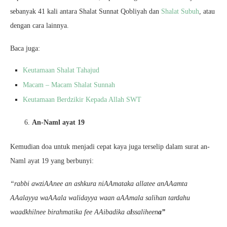
sebanyak 41 kali antara Shalat Sunnat Qobliyah dan
Shalat Subuh
, atau
dengan cara lainnya.
Baca juga:
Keutamaan Shalat Tahajud
Macam – Macam Shalat Sunnah
Keutamaan Berdzikir Kepada Allah SWT
An-Naml ayat 19
Kemudian doa untuk menjadi cepat kaya juga terselip dalam surat an-
Naml ayat 19 yang berbunyi:
“rabbi awziAAnee an ashkura niAAmataka allatee anAAamta
AAalayya waAAala walidayya waan aAAmala salihan tardahu
waadkhilnee birahmatika fee AAibadika a
l
ssaliheen
a”