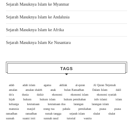
Sejarah Masuknya Islam ke Myanmar
Sejarah Masuknya Islam ke Andalusia
Sejarah Masuknya Islam ke Afrika
Sejarah Masuknya Islam Ke Nusantara
TAGS
adab
adab islam
agama
akhlak
al-quran
Al Quran Terjemah
amalan
amalan shaleh
anak
bulan Ramadhan
Dalam Islam
dalil
do'a
dunia
dzikir
ekonomi
ekonomi islam
ekonomi syariah
hijab
hukum
hukum islam
hukum pernikahan
info islami
islam
keluarga
keutamaan
keutamaan doa
larangan
larangan islam
manusia
masjid
orang tua
pahala
pernikahan
puasa
puasa
ramadhan
ramadhan
rumah tangga
sejarah islam
shalat
shalat
sunnah
suami istri
sunnah rasul
tutorial
wanita