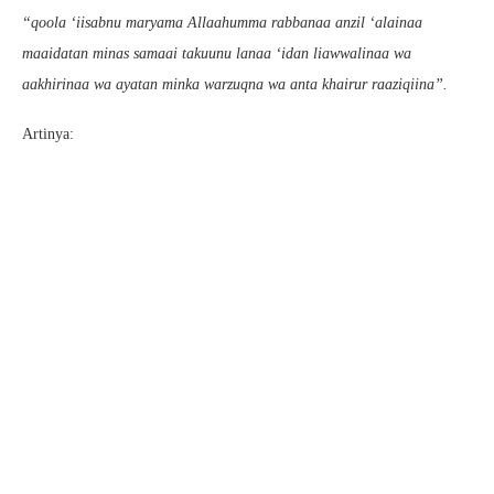
“qoola ‘iisabnu maryama Allaahumma rabbanaa anzil ‘alainaa
maaidatan minas samaai takuunu lanaa ‘idan liawwalinaa wa
aakhirinaa wa ayatan minka warzuqna wa anta khairur raaziqiina”.
Artinya: