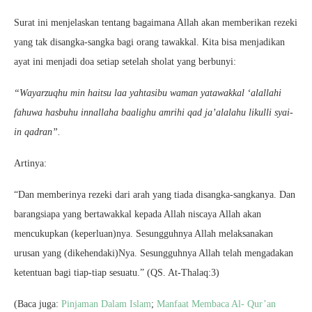
Surat ini menjelaskan tentang bagaimana Allah akan memberikan rezeki
yang tak disangka-sangka bagi orang tawakkal. Kita bisa menjadikan
ayat ini menjadi doa setiap setelah sholat yang berbunyi:
“Wayarzuqhu min haitsu laa yahtasibu waman yatawakkal ‘alallahi
fahuwa hasbuhu innallaha baalighu amrihi qad ja’alalahu likulli syai-
in qadran”.
Artinya:
“Dan memberinya rezeki dari arah yang tiada disangka-sangkanya. Dan
barangsiapa yang bertawakkal kepada Allah niscaya Allah akan
mencukupkan (keperluan)nya. Sesungguhnya Allah melaksanakan
urusan yang (dikehendaki)Nya. Sesungguhnya Allah telah mengadakan
ketentuan bagi tiap-tiap sesuatu.” (QS. At-Thalaq:3)
(Baca juga:
Pinjaman Dalam Islam
;
Manfaat Membaca Al- Qur’an