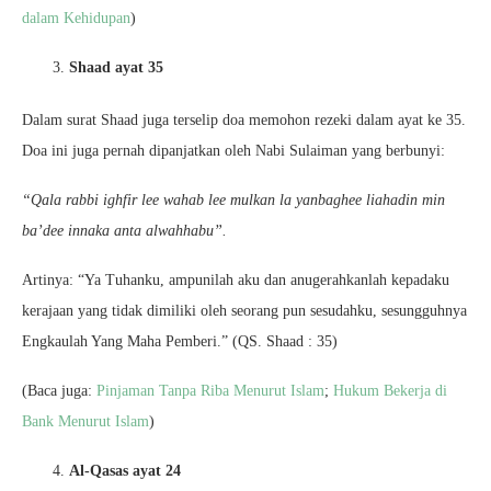
dalam Kehidupan
)
Shaad ayat 35
Dalam surat Shaad juga terselip doa memohon rezeki dalam ayat ke 35.
Doa ini juga pernah dipanjatkan oleh Nabi Sulaiman yang berbunyi:
“Qala rabbi ighfir lee wahab lee mulkan la yanbaghee liahadin min
ba’dee innaka anta alwahhabu”.
Artinya: “Ya Tuhanku, ampunilah aku dan anugerahkanlah kepadaku
kerajaan yang tidak dimiliki oleh seorang pun sesudahku, sesungguhnya
Engkaulah Yang Maha Pemberi.” (QS. Shaad : 35)
(Baca juga:
Pinjaman Tanpa Riba Menurut Islam
;
Hukum Bekerja di
Bank Menurut Islam
)
Al-Qasas ayat 24