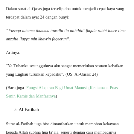
Dalam surat al-Qasas juga terselip doa untuk menjadi cepat kaya yang
terdapat dalam ayat 24 dengan bunyi:
“Fasaqa lahuma thumma tawalla ila alththilli faqala rabbi innee lima
anzalta ilayya min khayrin faqeerun”.
Artinya:
“Ya Tuhanku sesungguhnya aku sangat memerlukan sesuatu kebaikan
yang Engkau turunkan kepadaku”. (QS. Al-Qasas: 24)
(Baca juga:
Fungsi Al-quran Bagi Umat Manusia
;
Keutamaan Puasa
Senin Kamis dan Manfaatnya
)
Al-Fatihah
Surat al-Fatihah juga bisa dimanfaatkan untuk memohon kekayaan
kepada Allah subhna hua ta’ala, seperti dengan cara membacanya